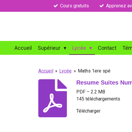
Cours gratuits
Apprenez av
Passer
au
contenu
principal
Accueil
Supérieur
Lycée
Contact
Tém
Accueil
»
Lycée
»
Maths 1ere spé
Resume Suites Num
PDF – 2.2 MB
145 téléchargements
Télécharger