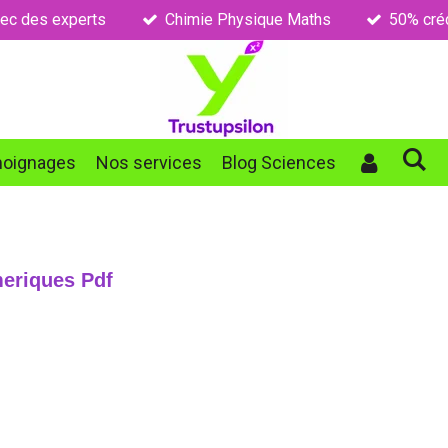
ec des experts
Chimie Physique Maths
50% créd
oignages
Nos services
Blog Sciences
eriques Pdf