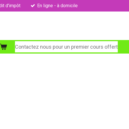
it d'impôt
En ligne - à domicile
Contactez nous pour un premier cours offert