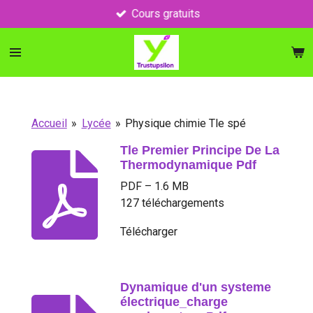
Cours gratuits
Passer
au
contenu
principal
Accueil
»
Lycée
»
Physique chimie Tle spé
Tle Premier Principe De La
Thermodynamique Pdf
PDF – 1.6 MB
127 téléchargements
Télécharger
Dynamique d'un systeme
électrique_charge