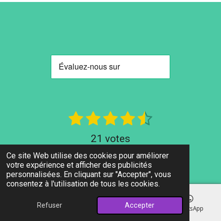
1
2
3
4
5
E
É
n
é
é
é
é
é
v
21 votes
v
t
t
t
t
t
a
o
Ce site Web utilise des cookies pour améliorer
© 2025 Trustupsilon
o
o
o
o
o
l
y
votre expérience et afficher des publicités
personnalisées. En cliquant sur "Accepter", vous
e
i
i
i
i
i
u
consentez à l'utilisation de tous les cookies.
r
l
l
l
l
l
a
l
Refuser
Accepter
t
e
e
e
e
e
E-mail
Téléphone
Facebook
WhatsApp
'