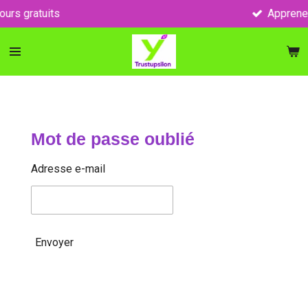
s
Apprenez avec des 
Passer
au
contenu
principal
Mot de passe oublié
Adresse e-mail
Envoyer